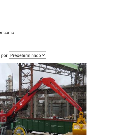
er como
 por