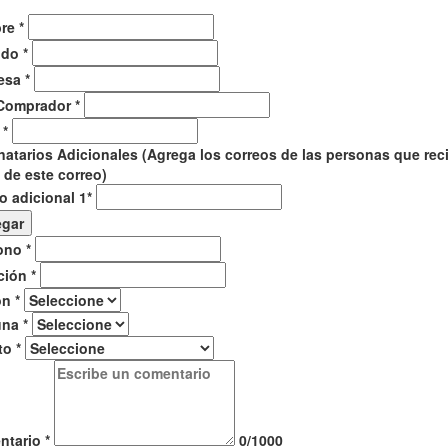
re
*
ido
*
esa
*
Comprador
*
l
*
natarios Adicionales (Agrega los correos de las personas que rec
 de este correo)
o adicional 1
*
egar
fono
*
ción
*
ón
*
una
*
to
*
ntario
*
0/1000