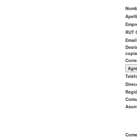
Nomb
Apell
Empr
RUT 
Emai
Desti
copia
Corre
Agr
Telé
Direc
Regi
Com
Asun
Come