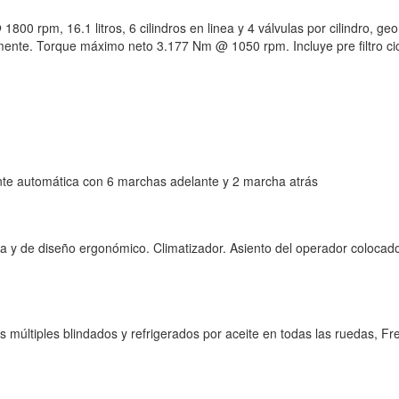
00 rpm, 16.1 litros, 6 cilindros en linea y 4 válvulas por cilindro, ge
mente. Torque máximo neto 3.177 Nm @ 1050 rpm. Incluye pre filtro cic
te automática con 6 marchas adelante y 2 marcha atrás
de diseño ergonómico. Climatizador. Asiento del operador colocado en
múltiples blindados y refrigerados por aceite en todas las ruedas, Fr