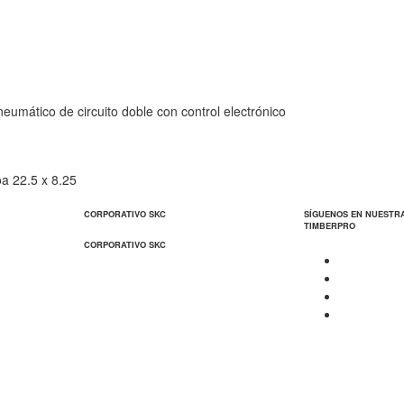
eumático de circuito doble con control electrónico
oa 22.5 x 8.25
CORPORATIVO SKC
SÍGUENOS EN NUESTR
TIMBERPRO
CORPORATIVO SKC