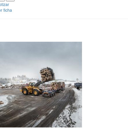
tizar
r ficha