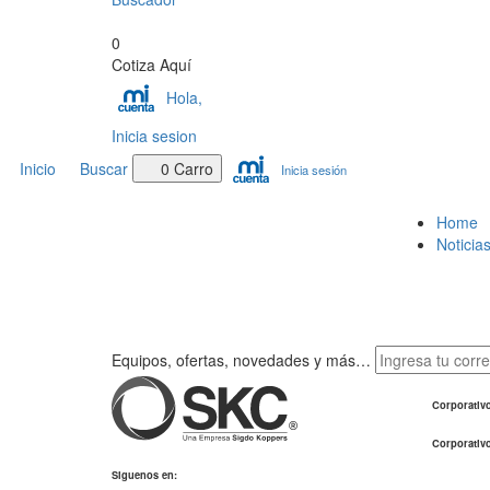
0
Cotiza Aquí
Hola,
Inicia sesion
Inicio
Buscar
0
Carro
Inicia sesión
Home
Noticia
Equipos, ofertas, novedades y más…
Corporativ
Corporativ
Siguenos en: