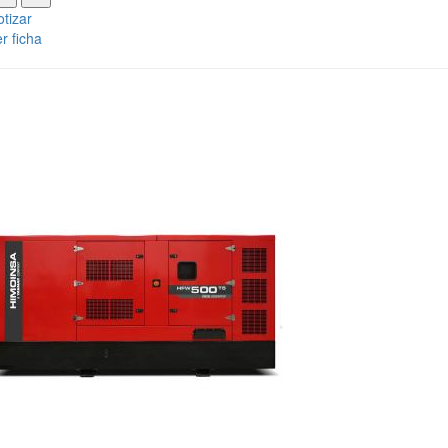
tizar
r ficha