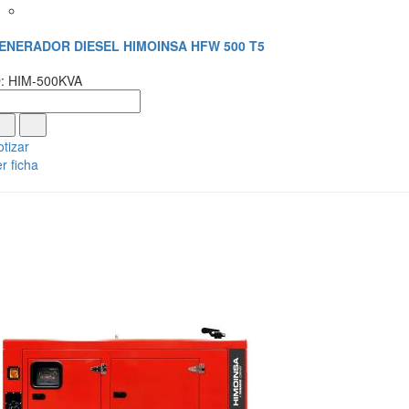
ENERADOR DIESEL HIMOINSA HFW 500 T5
D: HIM-500KVA
tizar
r ficha