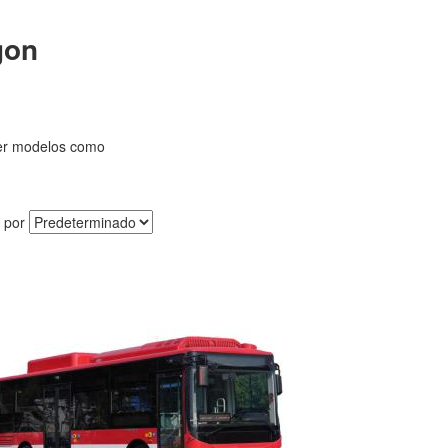
gon
er modelos como
 por