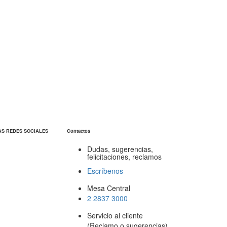
AS REDES SOCIALES
Contactos
Dudas, sugerencias,
felicitaciones, reclamos
Escríbenos
Mesa Central
2 2837 3000
Servicio al cliente
(Reclamo o sugerencias)