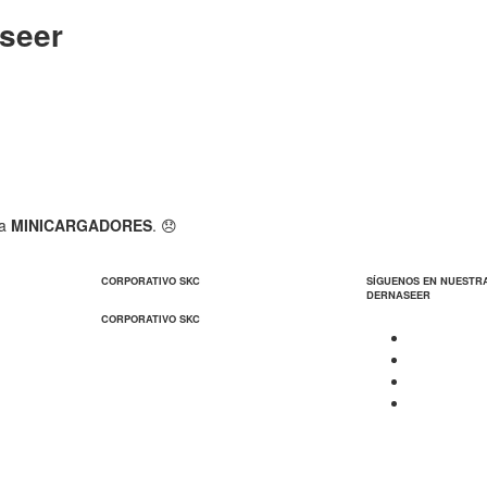
seer
ía
MINICARGADORES
. 😞
CORPORATIVO SKC
SÍGUENOS EN NUESTR
DERNASEER
CORPORATIVO SKC