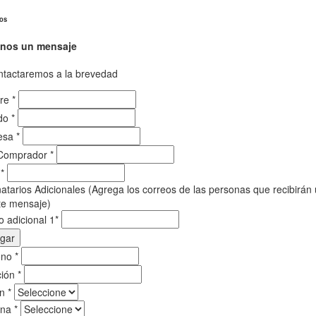
os
anos un mensaje
ntactaremos a la brevedad
re
*
ido
*
esa
*
Comprador
*
l
*
natarios Adicionales (Agrega los correos de las personas que recibirán
te mensaje)
o adicional 1
*
gar
ono
*
ción
*
ón
*
una
*