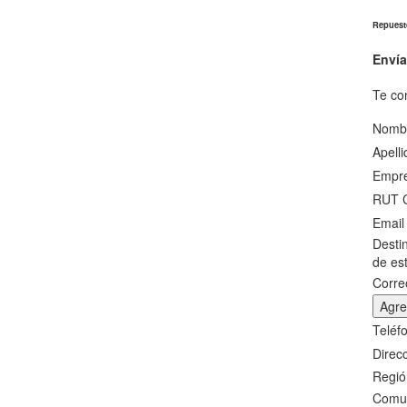
Repuest
Enví
Te co
Nomb
Apell
Empr
RUT 
Emai
Desti
de es
Corre
Agre
Teléf
Direc
Regi
Com